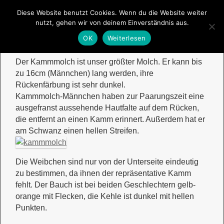
Diese Website benutzt Cookies. Wenn du die Website weiter
Startseite
Menü ↓
nutzt, gehen wir von deinem Einverständnis aus.
Kammmolch
OK
Weiterlesen
Der Kammmolch ist unser größter Molch. Er kann bis
zu 16cm (Männchen) lang werden, ihre
Rückenfärbung ist sehr dunkel.
Kammmolch-Männchen haben zur Paarungszeit eine
ausgefranst aussehende Hautfalte auf dem Rücken,
die entfernt an einen Kamm erinnert. Außerdem hat er
am Schwanz einen hellen Streifen.
Die Weibchen sind nur von der Unterseite eindeutig
zu bestimmen, da ihnen der repräsentative Kamm
fehlt. Der Bauch ist bei beiden Geschlechtern gelb-
orange mit Flecken, die Kehle ist dunkel mit hellen
Punkten.