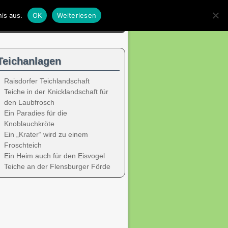
is aus.
OK
Weiterlesen
Teichanlagen
Raisdorfer Teichlandschaft
Teiche in der Knicklandschaft für
den Laubfrosch
Ein Paradies für die
Knoblauchkröte
Ein „Krater“ wird zu einem
Froschteich
Ein Heim auch für den Eisvogel
Teiche an der Flensburger Förde