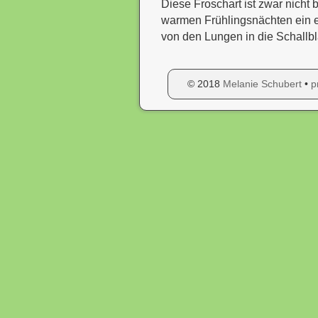
Diese Froschart ist zwar nicht
warmen Frühlingsnächten ein e
von den Lungen in die Schallbl
© 2018
Melanie Schubert
•
p