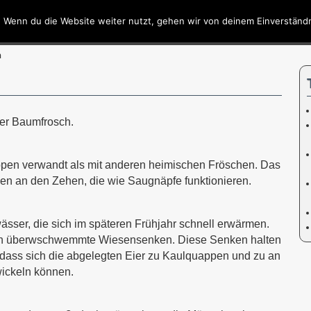
 Wenn du die Website weiter nutzt, gehen wir von deinem Einverständn
hseln
Interessantes
Presse
Das Team
h
ger Baumfrosch.
Tropen verwandt als mit anderen heimischen Fröschen. Das
en an den Zehen, die wie Saugnäpfe funktionieren.
ässer, die sich im späteren Frühjahr schnell erwärmen.
r in überwschwemmte Wiesensenken. Diese Senken halten
odass sich die abgelegten Eier zu Kaulquappen und zu an
ickeln können.