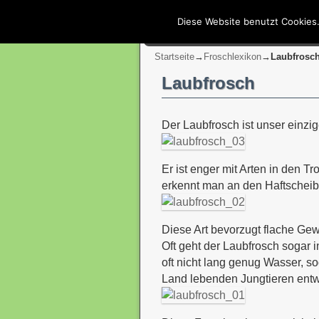
Diese Website benutzt Cookies.
Startseite
Zum Inhalt wechseln
Zum sekundären Inhalt wec
Froschlexikon
Startseite
→
Froschlexikon
→
Laubfrosc
Laubfrosch
Der Laubfrosch ist unser einzi
Er ist enger mit Arten in den 
erkennt man an den Haftscheib
Diese Art bevorzugt flache Gew
Oft geht der Laubfrosch soga
oft nicht lang genug Wasser, s
Land lebenden Jungtieren entw