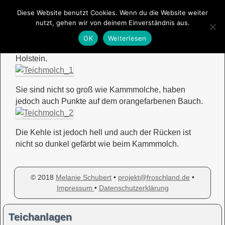
Diese Website benutzt Cookies. Wenn du die Website weiter
Teichmolch
nutzt, gehen wir von deinem Einverständnis aus.
OK
Weiterlesen
Teichmolche sind recht verbreitet in Schleswig-
Holstein.
Sie sind nicht so groß wie Kammmolche, haben
jedoch auch Punkte auf dem orangefarbenen Bauch.
Die Kehle ist jedoch hell und auch der Rücken ist
nicht so dunkel gefärbt wie beim Kammmolch.
© 2018
Melanie Schubert
•
projekt@froschland.de
•
Impressum
•
Datenschutzerklärung
Teichanlagen